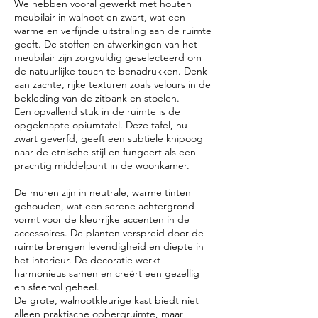
We hebben vooral gewerkt met houten
meubilair in walnoot en zwart, wat een
warme en verfijnde uitstraling aan de ruimte
geeft. De stoffen en afwerkingen van het
meubilair zijn zorgvuldig geselecteerd om
de natuurlijke touch te benadrukken. Denk
aan zachte, rijke texturen zoals velours in de
bekleding van de zitbank en stoelen.
Een opvallend stuk in de ruimte is de
opgeknapte opiumtafel. Deze tafel, nu
zwart geverfd, geeft een subtiele knipoog
naar de etnische stijl en fungeert als een
prachtig middelpunt in de woonkamer.
De muren zijn in neutrale, warme tinten
gehouden, wat een serene achtergrond
vormt voor de kleurrijke accenten in de
accessoires. De planten verspreid door de
ruimte brengen levendigheid en diepte in
het interieur. De decoratie werkt
harmonieus samen en creërt een gezellig
en sfeervol geheel.
De grote, walnootkleurige kast biedt niet
alleen praktische opbergruimte, maar