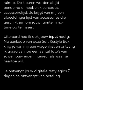
ruimte. De kleuren worden altijd
benoemd of hebben kleurcodes.
accessoirelijst: Je krijgt van mij een
afbeeldingenlijst van accessoires die
geschikt zijn om jouw ruimte in no-
time op te frissen.
Uiteraard heb ik ook jouw
input
nodig:
Na aankoop van deze Soft Restyle Box,
krijg je van mij een vragenlijst en ontvang
ik graag van jou een aantal foto’s van
zowel jouw eigen interieur als waar je
naartoe wil.
Je ontvangt jouw digitale restylegids 7
dagen na ontvangst van betaling.
Wil je mijn tips steeds mee op zak? Kies
dan extra voor jouw persoonlijke
restyle
interieurkaart
.
Wil je jouw restylegids ook in
een
geprinte versie
? Dit boekje kan je extra
bestellen bovenop jouw Soft Restyle Box.