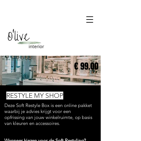
€ 99.00
RESTYLE MY SHOP
Deze Soft Restyle Box is een online pakket
waarbij je advies krijgt voor een
opfrissing van jouw winkelruimte, op basis
van kleuren en accessoires.
Wanneer kiezen voor de Soft Restyling?