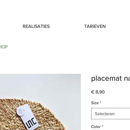
REALISATIES
TARIEVEN
SHOP
placemat na
Prijs
€ 8,90
Size
*
Selecteren
Color
*