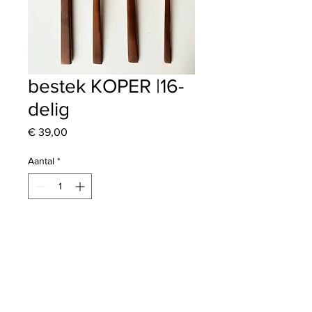
bestek KOPER |16-
delig
Prijs
€ 39,00
Aantal
*
voeg toe aan winkelwagen
TERUG NAAR O'LIVE'S WEBSHOP